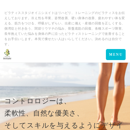
ピラティススタジオイニシエイトはリハビリ、トレーニングのピラティスをお伝
えしております。冷え性を卒業、姿勢改善、硬い身体の改善、疲れやすい体を変
える、筋力をつける、呼吸がしずらい、出産に備え・産後の回復を正しくする、
側湾症と付き合う、関節リウマチの悩み、骨盤底筋の回復、各種スポーツ障害、
長年抱えていた悩みを身体の声に沿ったピラティストレーニングで改善すること
をお手伝いします。本気で痩せたい人はいらしてください。決めるのは自分で
す。
Toggle
MENU
navigation
コントロロジーは、
柔軟性、自然な優美さ、
そしてスキルを与えるようにデザイ