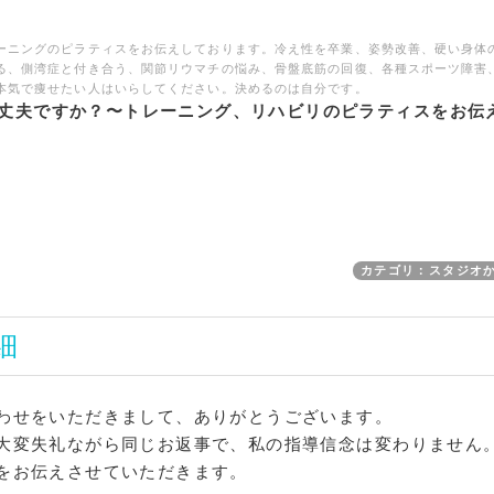
ーニングのピラティスをお伝えしております。冷え性を卒業、姿勢改善、硬い身体
る、側湾症と付き合う、関節リウマチの悩み、骨盤底筋の回復、各種スポーツ障害
本気で痩せたい人はいらしてください。決めるのは自分です。
丈夫ですか？〜トレーニング、リハビリのピラティスをお伝
カテゴリ：スタジオ
細
わせをいただきまして、ありがとうございます。
大変失礼ながら同じお返事で、私の指導信念は変わりません
をお伝えさせていただきます。