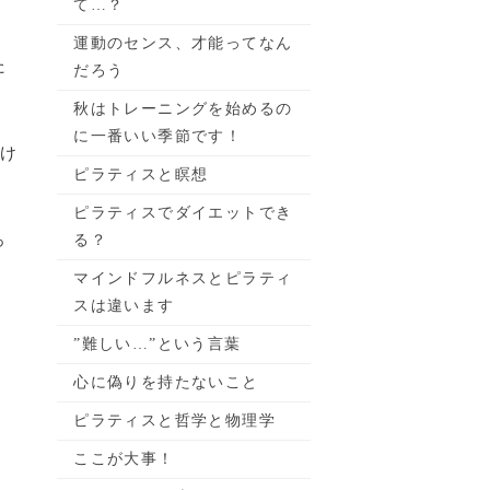
て…？
運動のセンス、才能ってなん
た
だろう
秋はトレーニングを始めるの
に一番いい季節です！
受け
ピラティスと瞑想
ピラティスでダイエットでき
っ
る？
マインドフルネスとピラティ
スは違います
”難しい…”という言葉
心に偽りを持たないこと
ピラティスと哲学と物理学
ここが大事！